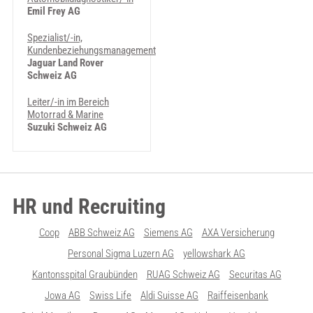
Emil Frey AG
Spezialist/-in,
Kundenbeziehungsmanagement
Jaguar Land Rover
Schweiz AG
Leiter/-in im Bereich
Motorrad & Marine
Suzuki Schweiz AG
HR und Recruiting
Coop
ABB Schweiz AG
Siemens AG
AXA Versicherung
Personal Sigma Luzern AG
yellowshark AG
Kantonsspital Graubünden
RUAG Schweiz AG
Securitas AG
Jowa AG
Swiss Life
Aldi Suisse AG
Raiffeisenbank