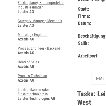
Elektroplaner, Kundenprojekte
Industrieanlagen
Stadt:
Leister AG
Firma:
Category Manager, Mechanik
Datum:
Leister AG
Metrology Engineer
Beschäftigung
Axetris AG
Salär:
Process Engineer - Backend
Axetris AG
Arbeitsort:
Head of Sales
Axetris AG
Process Technician
Axetris AG
Elektroniker/-in oder
Tasks: Le
Elektrotechniker/-in
Leister Technologies AG
West