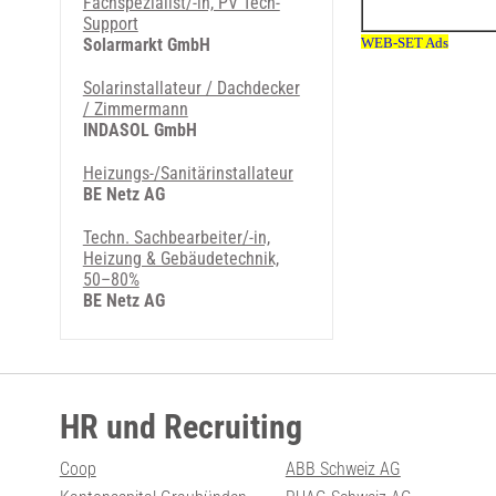
Fachspezialist/-in, PV Tech-
Support
Solarmarkt GmbH
Solarinstallateur / Dachdecker
/ Zimmermann
INDASOL GmbH
Heizungs-/Sanitärinstallateur
BE Netz AG
Techn. Sachbearbeiter/-in,
Heizung & Gebäudetechnik,
50–80%
BE Netz AG
HR und Recruiting
Coop
ABB Schweiz AG