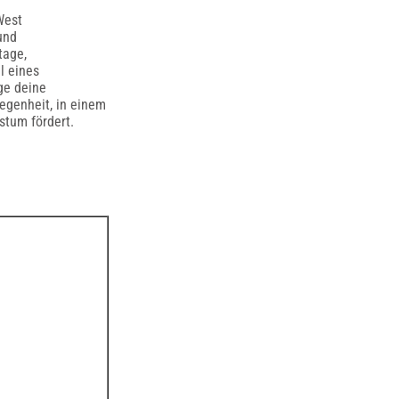
West
und
tage,
l eines
ge deine
legenheit, in einem
stum fördert.