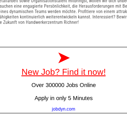
etailarbeit sowie Organisationstalent mitbringst, wollen wir dich unbe
suchen eine engagierte Persönlichkeit, die Herausforderungen mit B
ines dynamischen Teams werden möchte. Profitiere von einem attrakt
higkeiten kontinuierlich weiterentwickeln kannst. Interessiert? Bewir
ie Zukunft von Handwerkerzentrum Richner!