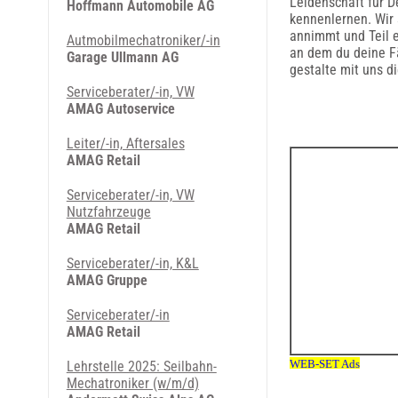
Leidenschaft für D
Hoffmann Automobile AG
kennenlernen. Wir 
annimmt und Teil e
Autmobilmechatroniker/-in
an dem du deine Fä
Garage Ullmann AG
gestalte mit uns d
Serviceberater/-in, VW
AMAG Autoservice
Leiter/-in, Aftersales
AMAG Retail
Serviceberater/-in, VW
Nutzfahrzeuge
AMAG Retail
Serviceberater/-in, K&L
AMAG Gruppe
Serviceberater/-in
AMAG Retail
Lehrstelle 2025: Seilbahn-
Mechatroniker (w/m/d)