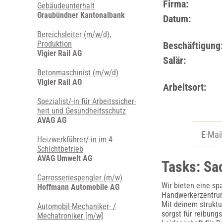
Firma:
Gebäudeunterhalt
Graubündner Kantonalbank
Datum:
Bereichsleiter (m/w/d),
Produktion
Beschäftigung
Vigier Rail AG
Salär:
Betonmaschinist (m/w/d)
Vigier Rail AG
Arbeitsort:
Spezia­list/-in für Arbeits­sicher­
heit und Ge­sund­heits­schutz
AVAG AG
Heizwerk­führer/-in im 4-
Schicht­betrieb
AVAG Umwelt AG
Tasks: Sa
Carrosseriespengler (m/w)
Wir bieten eine s
Hoffmann Automobile AG
Handwerkerzentrum 
Mit deinem struktu
Automobil-Mechaniker- /
sorgst für reibung
Mechatroniker [m/w]