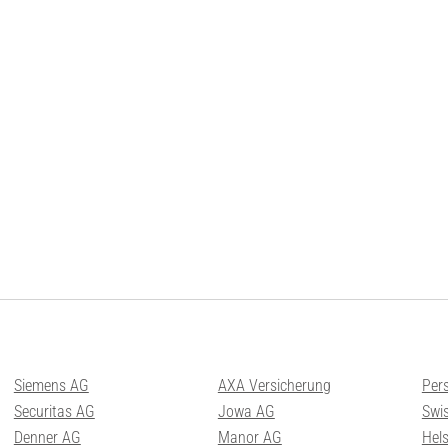
Siemens AG
AXA Versicherung
Per
Securitas AG
Jowa AG
Swis
Denner AG
Manor AG
Hel