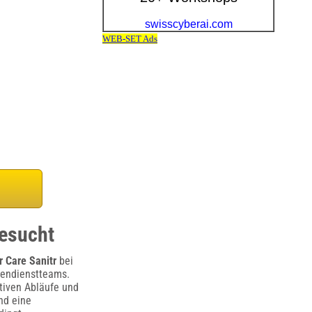
gesucht
 Care Sanitr
bei
nendienstteams.
ativen Abläufe und
nd eine