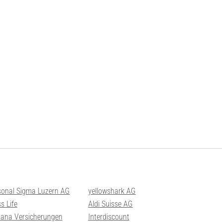
sonal Sigma Luzern AG
yellowshark AG
s Life
Aldi Suisse AG
sana Versicherungen
Interdiscount