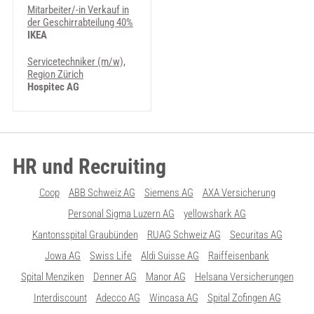
Mitarbeiter/-in Verkauf in
der Geschirrabteilung 40%
IKEA
Servicetechniker (m/w),
Region Zürich
Hospitec AG
HR und Recruiting
Coop
ABB Schweiz AG
Siemens AG
AXA Versicherung
Personal Sigma Luzern AG
yellowshark AG
Kantonsspital Graubünden
RUAG Schweiz AG
Securitas AG
Jowa AG
Swiss Life
Aldi Suisse AG
Raiffeisenbank
Spital Menziken
Denner AG
Manor AG
Helsana Versicherungen
Interdiscount
Adecco AG
Wincasa AG
Spital Zofingen AG