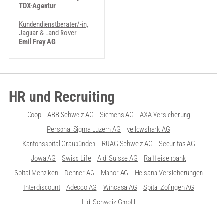
TDX-Agentur
Kundendienstberater/-in,
Jaguar & Land Rover
Emil Frey AG
HR und Recruiting
Coop
ABB Schweiz AG
Siemens AG
AXA Versicherung
Personal Sigma Luzern AG
yellowshark AG
Kantonsspital Graubünden
RUAG Schweiz AG
Securitas AG
Jowa AG
Swiss Life
Aldi Suisse AG
Raiffeisenbank
Spital Menziken
Denner AG
Manor AG
Helsana Versicherungen
Interdiscount
Adecco AG
Wincasa AG
Spital Zofingen AG
Lidl Schweiz GmbH