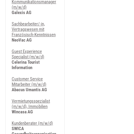
Kommunikationsmanager
(m/w/d)
Galexis AG
Sachbearbeiter/-in,
Vertragswesen mit
Französisch-Kenntnissen
NeoVac AG
Guest Experience
Specialist (m/w/d)
Celerina Tourist
Information
Customer Service
Mitarbeiter (m/w/d)
Abacus Umantis AG
Vermietungsspezialist
(m/w/d), Immobilien
Wincasa AG
Kundenberater (m/w/d)
SWICA