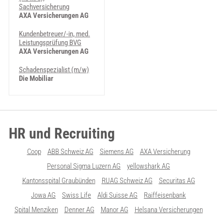
Sachversicherung
AXA Versicherungen AG
Kundenbetreuer/-in, med.
Leistungsprüfung BVG
AXA Versicherungen AG
Schadenspezialist (m/w)
Die Mobiliar
HR und Recruiting
Coop
ABB Schweiz AG
Siemens AG
AXA Versicherung
Personal Sigma Luzern AG
yellowshark AG
Kantonsspital Graubünden
RUAG Schweiz AG
Securitas AG
Jowa AG
Swiss Life
Aldi Suisse AG
Raiffeisenbank
Spital Menziken
Denner AG
Manor AG
Helsana Versicherungen