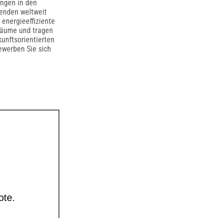
ungen in den
tenden weltweit
 energieeffiziente
räume und tragen
unftsorientierten
ewerben Sie sich