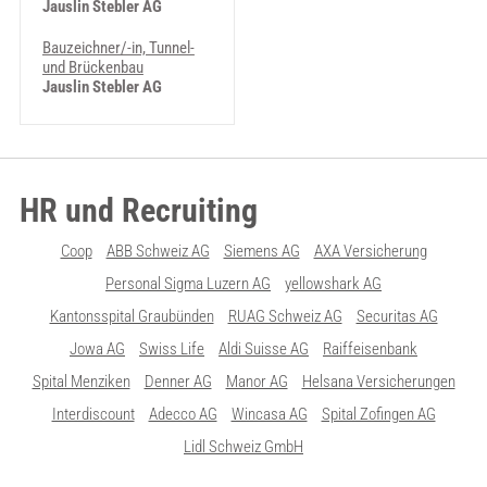
Jauslin Stebler AG
Bauzeichner/-in, Tunnel-
und Brückenbau
Jauslin Stebler AG
HR und Recruiting
Coop
ABB Schweiz AG
Siemens AG
AXA Versicherung
Personal Sigma Luzern AG
yellowshark AG
Kantonsspital Graubünden
RUAG Schweiz AG
Securitas AG
Jowa AG
Swiss Life
Aldi Suisse AG
Raiffeisenbank
Spital Menziken
Denner AG
Manor AG
Helsana Versicherungen
Interdiscount
Adecco AG
Wincasa AG
Spital Zofingen AG
Lidl Schweiz GmbH