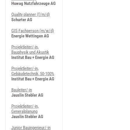
Huwag Nutzfahrzeuge AG
Quality planner (f/m/d)
Schurter AG
GIS-Fachperson (m/w/d)
Energie Wettingen AG
Projektleiter/-in,
Bauphysik und Akustik
Institut Bau + Energie AG
Projektleiter/-in,
Gebäudetechnik, 50-100%
Institut Bau + Energie AG
Bauleiter/-in
Jauslin Stebler AG
Projektleiter/-in,
Generalplanung
Jauslin Stebler AG
Junior Bauingenieur/-in