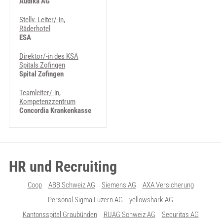
Audika AG
Stellv. Leiter/-in,
Räderhotel
ESA
Direktor/-in des KSA
Spitals Zofingen
Spital Zofingen
Teamleiter/-in,
Kompetenzzentrum
Concordia Krankenkasse
HR und Recruiting
Coop
ABB Schweiz AG
Siemens AG
AXA Versicherung
Personal Sigma Luzern AG
yellowshark AG
Kantonsspital Graubünden
RUAG Schweiz AG
Securitas AG