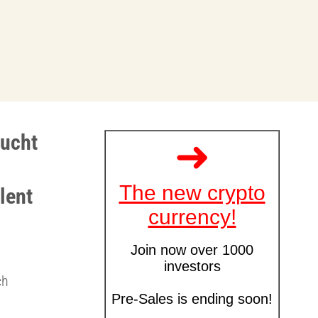
sucht
lent
ch