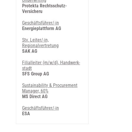
Underwriting
Protekta Rechtsschutz-
Versicheru
Geschäftsführer/-in
Energieplattform AG
Stv. Leiter/-in,
Regionalvertretung
SAK AG
Fi­li­al­lei­ter (m/w/d), Hand­werk­
stadt
SFS Group AG
Sustainability & Procurement
Manager, 60%
MS Direct AG
Geschäftsführer/-in
ESA