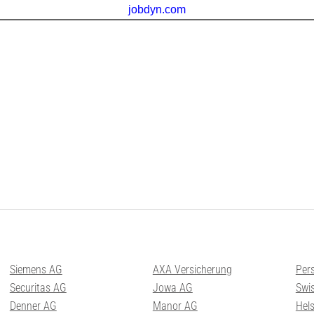
Siemens AG
AXA Versicherung
Per
Securitas AG
Jowa AG
Swis
Denner AG
Manor AG
Hel