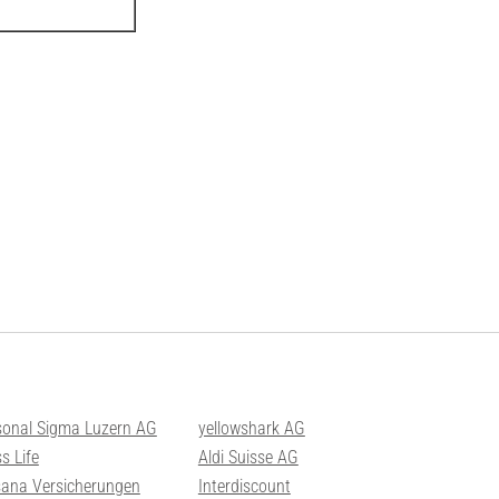
sonal Sigma Luzern AG
yellowshark AG
s Life
Aldi Suisse AG
sana Versicherungen
Interdiscount