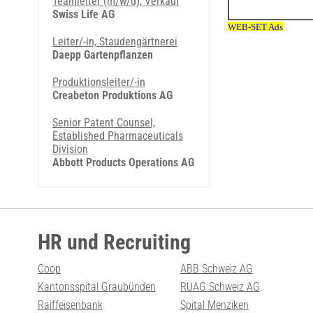
Teamleiter (m/w/d), Verkauf
Swiss Life AG
Leiter/-in, Staudengärtnerei
Daepp Gartenpflanzen
Produktionsleiter/-in
Creabeton Produktions AG
Senior Patent Counsel,
Established Pharmaceuticals
Division
Abbott Products Operations AG
HR und Recruiting
Coop
ABB Schweiz AG
Kantonsspital Graubünden
RUAG Schweiz AG
Raiffeisenbank
Spital Menziken