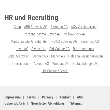
HR und Recruiting
Coop
ABB Schweiz AG
Siemens AG
AXA Versicherung
Personal Sigma Luzern AG
yellowshark AG
Kantonsspital Graubünden
RUAG Schweiz AG
Securitas AG
Jowa AG
Swiss Life
Aldi Suisse AG
Raiffeisenbank
Spital Menziken
Denner AG
Manor AG
Helsana Versicherungen
Interdiscount
Adecco AG
Wincasa AG
Spital Zofingen AG
Lidl Schweiz GmbH
Impressum
Terms
Privacy
Kontakt
AGB
Ueber job7.ch
Newsletter Abmeldung
Sitemap