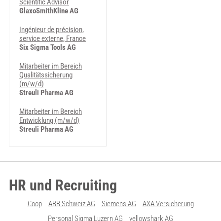
Scientific Advisor
GlaxoSmithKline AG
Ingénieur de précision,
service externe, France
Six Sigma Tools AG
Mitarbeiter im Bereich
Qualitätssicherung
(m/w/d)
Streuli Pharma AG
Mitarbeiter im Bereich
Entwicklung (m/w/d)
Streuli Pharma AG
HR und Recruiting
Coop
ABB Schweiz AG
Siemens AG
AXA Versicherung
Personal Sigma Luzern AG
yellowshark AG