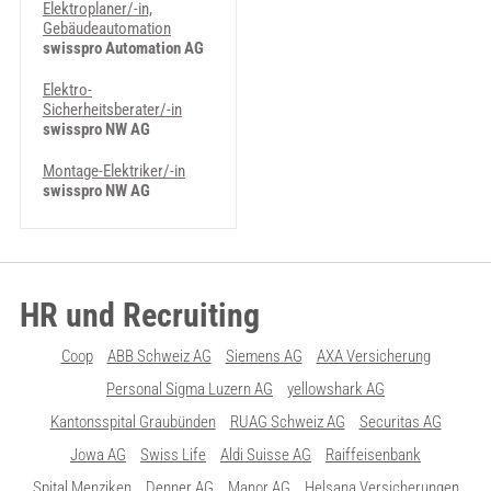
Elektroplaner/-in,
Gebäudeautomation
swisspro Automation AG
Elektro-
Sicherheitsberater/-in
swisspro NW AG
Montage-Elektriker/-in
swisspro NW AG
HR und Recruiting
Coop
ABB Schweiz AG
Siemens AG
AXA Versicherung
Personal Sigma Luzern AG
yellowshark AG
Kantonsspital Graubünden
RUAG Schweiz AG
Securitas AG
Jowa AG
Swiss Life
Aldi Suisse AG
Raiffeisenbank
Spital Menziken
Denner AG
Manor AG
Helsana Versicherungen