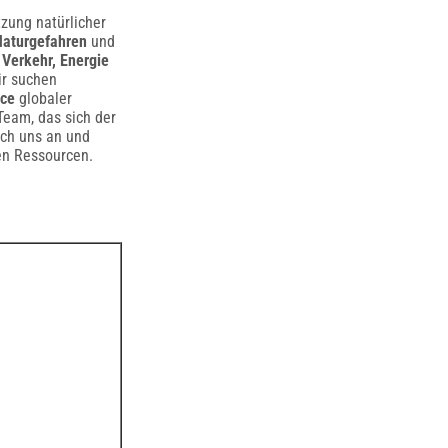
tzung natürlicher
Naturgefahren
und
Verkehr, Energie
ir suchen
ce
globaler
Team, das sich der
ich uns an und
en Ressourcen.