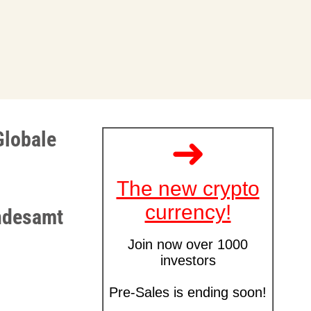
Globale
undesamt