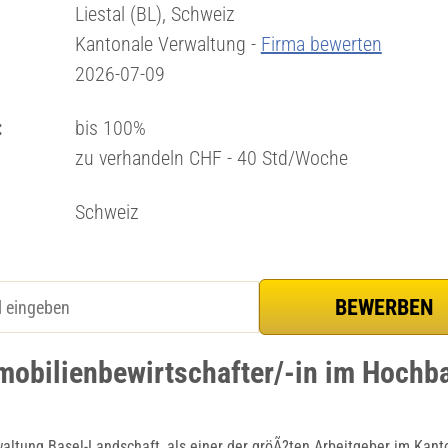
Liestal (BL), Schweiz
Kantonale Verwaltung -
Firma bewerten
2026-07-09
:
bis 100%
zu verhandeln CHF - 40 Std/Woche
Schweiz
mobilienbewirtschafter/-in im Hochb
altung Basel-Landschaft, als einer der gröÃ?ten Arbeitgeber im Kanto