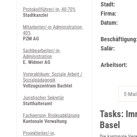
Stadt:
Protokollführer/-in, 40-70%
Firma:
Stadtkanzlei
Datum:
Mitarbeiter/-in Administration,
40%
Beschäftigung
PZM AG
Salär:
Sachbearbeiter/-in,
Administration
E. Widmer AG
Arbeitsort:
Vorpraktikum: Soziale Arbeit /
Sozialpädagogik
Vollzugszentrum Bachtel
Juristischer Sekretär
Statthalteramt
Tasks: Im
Fachperson, Risikoabklärung
Kantonale Verwaltung
Basel
Projektleiter/-in,
Die kantonale Verw