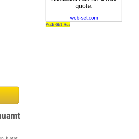
auamt
n, bietet