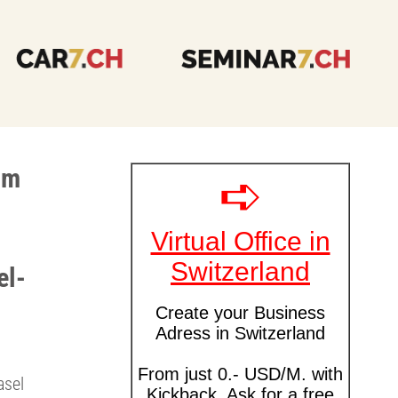
im
el-
asel