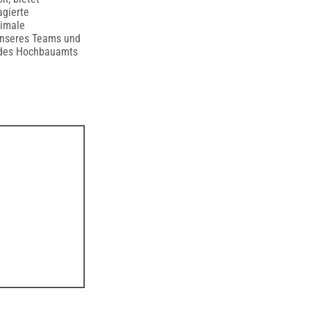
agierte
timale
 unseres Teams und
g des Hochbauamts