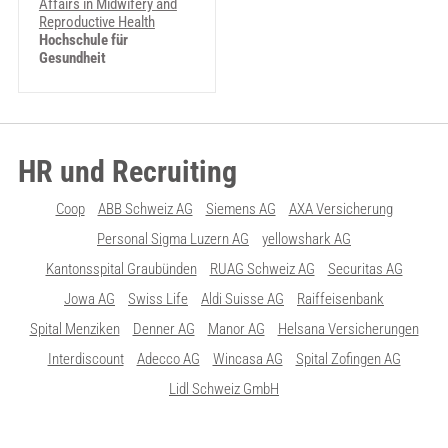
Affairs in Midwifery and
Reproductive Health
Hochschule für
Gesundheit
HR und Recruiting
Coop
ABB Schweiz AG
Siemens AG
AXA Versicherung
Personal Sigma Luzern AG
yellowshark AG
Kantonsspital Graubünden
RUAG Schweiz AG
Securitas AG
Jowa AG
Swiss Life
Aldi Suisse AG
Raiffeisenbank
Spital Menziken
Denner AG
Manor AG
Helsana Versicherungen
Interdiscount
Adecco AG
Wincasa AG
Spital Zofingen AG
Lidl Schweiz GmbH