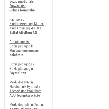
sozioemotionaler
Entwicklung
Schule formidabel
Fachperson
Kinderbetreuung, Mutter-
Kind-Abteilung, 40-50%
Spital Affoltern AG
Praktikant/-in:
Sozialpädagogik
Massnahmenzentrum
Kalchrain
Sozialpädagoge /
Sozialpädagogin
Foyer Olten
Moduldozent/-in,
Fluidtechnik Hydraulik
Theorie und Praktikum
ABB Technikerschule
Moduldozent/i-n, Techn.