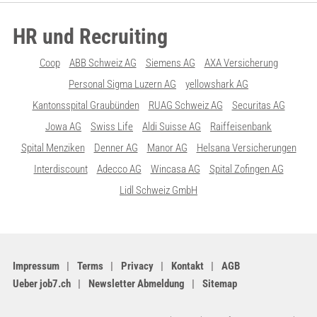
HR und Recruiting
Coop
ABB Schweiz AG
Siemens AG
AXA Versicherung
Personal Sigma Luzern AG
yellowshark AG
Kantonsspital Graubünden
RUAG Schweiz AG
Securitas AG
Jowa AG
Swiss Life
Aldi Suisse AG
Raiffeisenbank
Spital Menziken
Denner AG
Manor AG
Helsana Versicherungen
Interdiscount
Adecco AG
Wincasa AG
Spital Zofingen AG
Lidl Schweiz GmbH
Impressum
Terms
Privacy
Kontakt
AGB
Ueber job7.ch
Newsletter Abmeldung
Sitemap