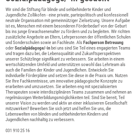
Wir sind die Stiftung für blinde und sehbehinderte Kinder und
Jugendliche Zollikofen - eine private, parteipolitisch und konfessionell
neutrale Organisation mit gemeinnütziger Zielsetzung. Unsere Aufgabe
ist es, Menschen mit einem besonderen Förderbedarf von der Geburt
bis ins junge Erwachsenenalter zu fördern und zu begleiten. Wir richten
zusätzliche Angebote an Eltern, Lehrpersonen der öffentlichen Schulen
und Sonderschulen sowie an Fachleute. Als
Fachperson Betreuung
oder
Sozialpädagoge/-in
bei uns sind Sie Teil eines engagierten Teams
und tragen dazu bei, die Lebensqualität und Zukunftsperspektiven
unserer Schützlinge signifikant zu verbessern. Sie arbeiten in einem
wertschätzenden Umfeld und unterstützen sowohl das Lehrteam als
auch die Familien der Kinder und Jugendlichen. Entwickeln Sie
individuelle Förderpläne und setzen Sie diese in die Praxis um. Nutzen
Sie Ihre Fachkenntnisse, um innovative pädagogische Konzepte zu
erarbeiten und umzusetzen. Sie arbeiten eng mit spezialisierten
Therapeuten sowie interdisziplinären Teams zusammen und nehmen an
regelmässigen Weiterbildungsmöglichkeiten teil. Sind Sie bereit, Teil
unserer Vision zu werden und aktiv an einer inklusiveren Gesellschaft
mitzuwirken? Bewerben Sie sich jetzt und helfen Sie uns, die
Lebenswelten von blinden und sehbehinderten Kindern und
Jugendlichen nachhaltig zu verbessern.
031 910 25 16