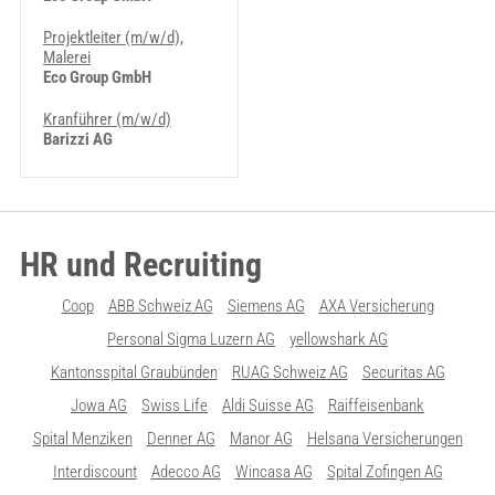
Projektleiter (m/w/d),
Malerei
Eco Group GmbH
Kranführer (m/w/d)
Barizzi AG
HR und Recruiting
Coop
ABB Schweiz AG
Siemens AG
AXA Versicherung
Personal Sigma Luzern AG
yellowshark AG
Kantonsspital Graubünden
RUAG Schweiz AG
Securitas AG
Jowa AG
Swiss Life
Aldi Suisse AG
Raiffeisenbank
Spital Menziken
Denner AG
Manor AG
Helsana Versicherungen
Interdiscount
Adecco AG
Wincasa AG
Spital Zofingen AG