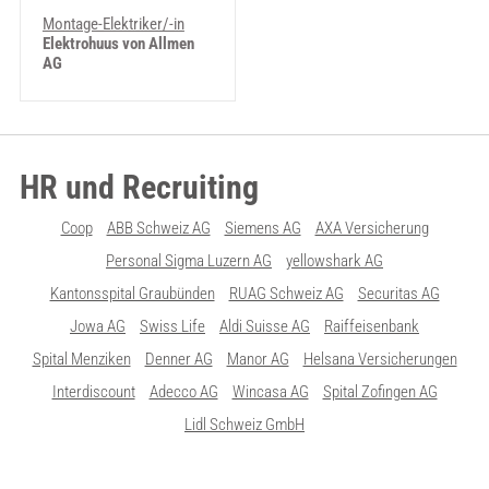
Montage-Elektriker/-in
Elektrohuus von Allmen
AG
HR und Recruiting
Coop
ABB Schweiz AG
Siemens AG
AXA Versicherung
Personal Sigma Luzern AG
yellowshark AG
Kantonsspital Graubünden
RUAG Schweiz AG
Securitas AG
Jowa AG
Swiss Life
Aldi Suisse AG
Raiffeisenbank
Spital Menziken
Denner AG
Manor AG
Helsana Versicherungen
Interdiscount
Adecco AG
Wincasa AG
Spital Zofingen AG
Lidl Schweiz GmbH