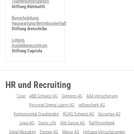
Teamleitungsfunktion
Stiftung Rütimattli
Bereichsleitung,
Hauswartung/Betriebsunterhalt
Stiftung dreischiibe
Leitung,
Ausbildungszentrum
Stiftung Capriola
HR und Recruiting
Coop
ABB Schweiz AG
Siemens AG
AXA Versicherung
Personal Sigma Luzern AG
yellowshark AG
Kantonsspital Graubünden
RUAG Schweiz AG
Securitas AG
Jowa AG
Swiss Life
Aldi Suisse AG
Raiffeisenbank
Spital Menziken
Denner AG
Manor AG
Helsana Versicherungen