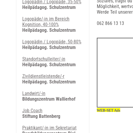
Soziales, trägst du
Logopädin / Logopäde, 35-50%
Möglichkeit, wertv
Heilpädagog. Schulzentrum
Werde Teil unserer
Logopäde/-in im Bereich
062 866 13 13
Kognition, 40-100%
Heilpädagog. Schulzentrum
Logopädin / Logopäde, 50-80%
Heilpädagog. Schulzentrum
Standortschulleiter/-in
Heilpädagog. Schulzentrum
Zivildienstleistende/-r
Heilpädagog. Schulzentrum
Landwirt/-in
Bildungszentrum Wallierhof
Job Coach
Stiftung Battenberg
Praktikant/-in im Sekretariat