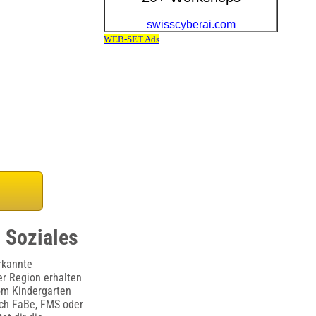
, Soziales
rkannte
er Region erhalten
vom Kindergarten
eich FaBe, FMS oder