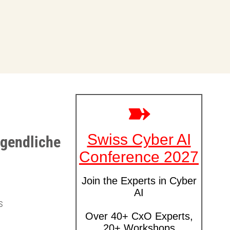
ugendliche
s