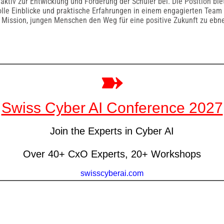
 aktiv zur Entwicklung und Förderung der Schüler bei. Die Position biet
olle Einblicke und praktische Erfahrungen in einem engagierten Tea
 Mission, jungen Menschen den Weg für eine positive Zukunft zu ebn