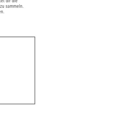
et dir die
m zu sammeln.
en.