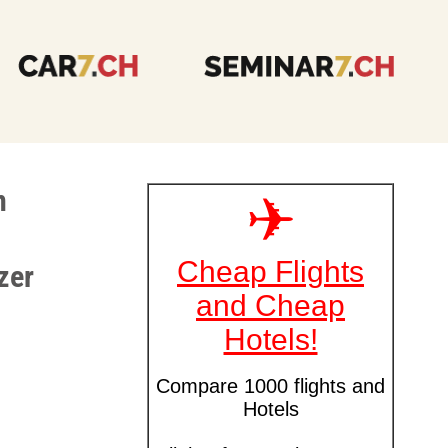
n
zer