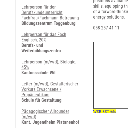
positions availabl
skills, equipping 
Lehrperson für den
of a forward-think
Berufskundeunterricht
energy solutions.
Fachfrau/Fachmann Betreuung
Bildungszentrum Toggenburg
058 257 41 11
Lehrperson für das Fach
Englisch, 20%
Berufs- und
Weiterbildungszentru
Lehrperson (m/w/d), Biologie,
45%
Kantonsschule Wil
Leiter (m/w/d), Gestalterischer
Vorkurs Erwachsene /
Propädeutikum
Schule für Gestaltung
Pädagogischer Allrounder
(m/w/d)
Kant. Jugendheim Platanenhof