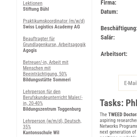
Firma:
Lektionen
Stiftung Bühl
Datum:
Praktikumskoordinator (m/w/d)
Swiss Logistics Academy AG
Beschäftigung
Salär:
Beauftragter für
Grundlagenkurse, Arbeitsagogik
Agogis
Arbeitsort:
Betreuer/-in, Arbeit mit
Menschen mit
Beeinträchtigung, 50%
Bildungsstätte Sommeri
Lehrperson für den
Berufskundeunterricht Maler/-
Tasks: PhD
in, 20-40%
Bildungszentrum Toggenburg
The
TWEED Doctor
aspiring researche
Lehrperson (w/m/d), Deutsch,
Networks Programme
35%
next generation of 
Kantonsschule Wil