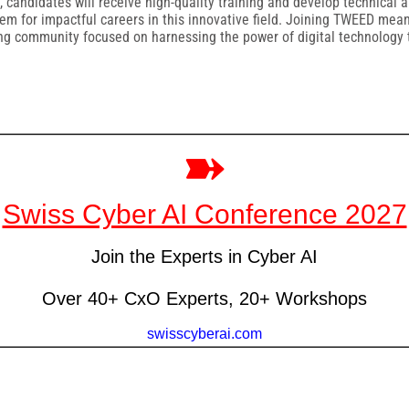
e, candidates will receive high-quality training and develop technica
them for impactful careers in this innovative field. Joining TWEED me
ing community focused on harnessing the power of digital technology