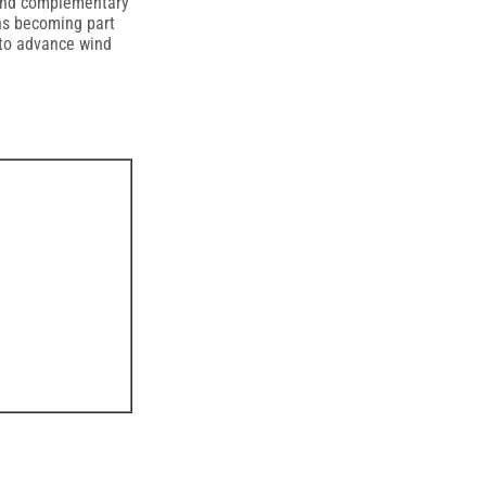
l and complementary
ans becoming part
 to advance wind