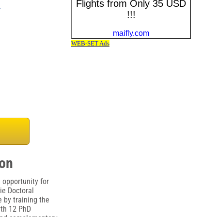
n
ion
 opportunity for
ie Doctoral
by training the
ith 12 PhD