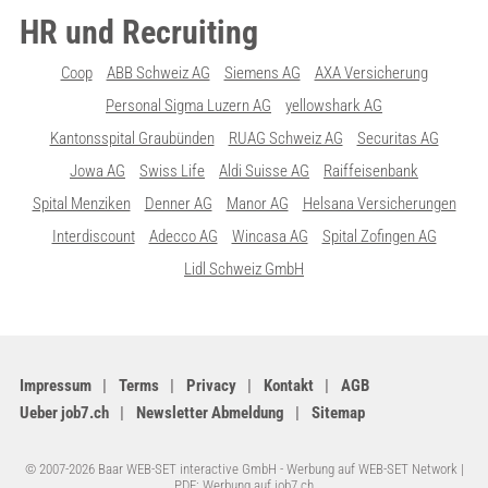
HR und Recruiting
Coop
ABB Schweiz AG
Siemens AG
AXA Versicherung
Personal Sigma Luzern AG
yellowshark AG
Kantonsspital Graubünden
RUAG Schweiz AG
Securitas AG
Jowa AG
Swiss Life
Aldi Suisse AG
Raiffeisenbank
Spital Menziken
Denner AG
Manor AG
Helsana Versicherungen
Interdiscount
Adecco AG
Wincasa AG
Spital Zofingen AG
Lidl Schweiz GmbH
Impressum
Terms
Privacy
Kontakt
AGB
Ueber job7.ch
Newsletter Abmeldung
Sitemap
© 2007-2026 Baar WEB-SET interactive GmbH -
Werbung auf WEB-SET Network
|
PDF: Werbung auf job7.ch