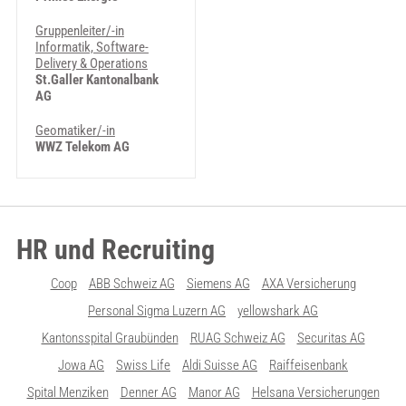
Gruppenleiter/-in
Informatik, Software-
Delivery & Operations
St.Galler Kantonalbank
AG
Geomatiker/-in
WWZ Telekom AG
HR und Recruiting
Coop
ABB Schweiz AG
Siemens AG
AXA Versicherung
Personal Sigma Luzern AG
yellowshark AG
Kantonsspital Graubünden
RUAG Schweiz AG
Securitas AG
Jowa AG
Swiss Life
Aldi Suisse AG
Raiffeisenbank
Spital Menziken
Denner AG
Manor AG
Helsana Versicherungen