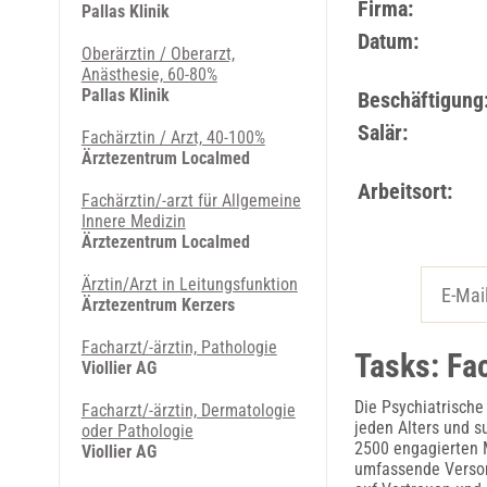
Firma:
Pallas Klinik
Datum:
Oberärztin / Oberarzt,
Anästhesie, 60-80%
Pallas Klinik
Beschäftigung
Salär:
Fachärztin / Arzt, 40-100%
Ärztezentrum Localmed
Arbeitsort:
Fachärztin/-arzt für Allgemeine
Innere Medizin
Ärztezentrum Localmed
Ärztin/Arzt in Leitungsfunktion
Ärztezentrum Kerzers
Facharzt/-ärztin, Pathologie
Tasks: Fa
Viollier AG
Die Psychiatrische
Facharzt/-ärztin, Dermatologie
jeden Alters und s
oder Pathologie
2500 engagierten M
Viollier AG
umfassende Versorg