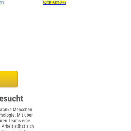
en
gesucht
h kranke Menschen
hologie. Mit über
nären Teams eine
Arbeit stützt sich