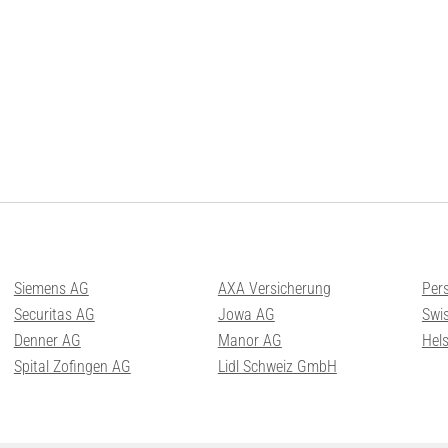
Siemens AG
AXA Versicherung
Per
Securitas AG
Jowa AG
Swis
Denner AG
Manor AG
Hel
Spital Zofingen AG
Lidl Schweiz GmbH