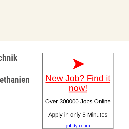
chnik
Bethanien