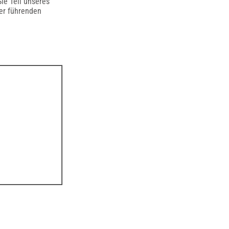
ie Teil unseres
der führenden