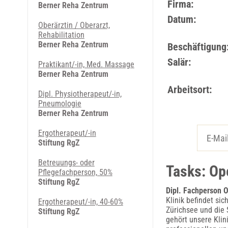
Firma:
Berner Reha Zentrum
Datum:
Ober­ärz­tin / Ober­arzt,
Rehabilitation
Berner Reha Zentrum
Beschäftigung
Salär:
Praktikant/-in, Med. Massage
Berner Reha Zentrum
Arbeitsort:
Dipl. Physiotherapeut/-in,
Pneumologie
Berner Reha Zentrum
Ergotherapeut/-in
Stiftung RgZ
Betreuungs- oder
Tasks: Ope
Pflegefachperson, 50%
Stiftung RgZ
Dipl. Fachperson 
Klinik befindet si
Ergotherapeut/-in, 40-60%
Zürichsee und die 
Stiftung RgZ
gehört unsere Klin