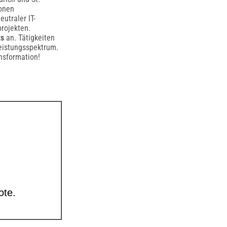
ionen
eutraler IT-
rojekten.
s
an. Tätigkeiten
eistungsspektrum.
nsformation!