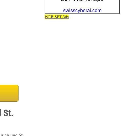
 St.
rich und St.