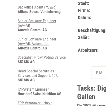
Stadt:
Backoffice Agent (m/w/d)
Firma:
Allianz Suisse Versicherung
Datum:
Senior Software Engineer
(m/w/d)
Beschäftigung
Autexis Control AG
Salär:
Junior Software Engineer
(m/w/d), Automation
Autexis Control AG
Arbeitsort:
Specialist, Proxy Voting Service
SIX SIS AG
Head Special Securities
Services and Support, 40%
SIX SIS AG
Tasks: Dig
ICT-System Engineer
Hochdorf Swiss Nutrition AG
Gallen
ERP-Verantwortliche/r
Die 2BCS AG (
www.