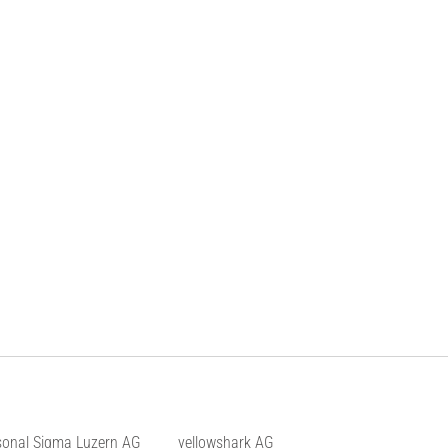
sonal Sigma Luzern AG
yellowshark AG