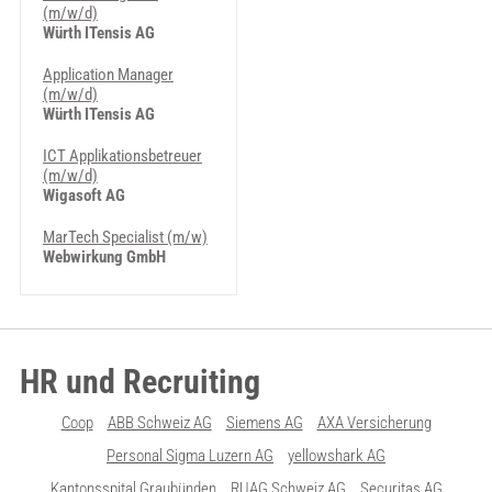
(m/w/d)
Würth ITensis AG
Application Manager
(m/w/d)
Würth ITensis AG
ICT Applikationsbetreuer
(m/w/d)
Wigasoft AG
MarTech Specialist (m/w)
Webwirkung GmbH
HR und Recruiting
Coop
ABB Schweiz AG
Siemens AG
AXA Versicherung
Personal Sigma Luzern AG
yellowshark AG
Kantonsspital Graubünden
RUAG Schweiz AG
Securitas AG