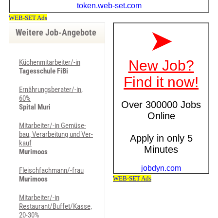
Weitere Job-Angebote
Küchenmitarbeiter/-in
Tagesschule FiBi
Ernährungsberater/-in,
60%
Spital Muri
Mit­ar­bei­ter/-in Ge­mü­se­
bau, Ver­ar­bei­tung und Ver­
kauf
Murimoos
Fleisch­fach­mann/-frau
Murimoos
Mitarbeiter/-in
Restaurant/Buffet/Kasse,
20-30%