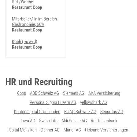
Std./Woche
Restaurant Coop
Mitarbeiter/-in im Bereich
Gastronomie, 50%
Restaurant Coop
Koch (m/w/d)
Restaurant Coop
HR und Recruiting
Coop
ABB Schweiz AG
Siemens AG
AXA Versicherung
Personal Sigma Luzern AG
yellowshark AG
Kantonsspital Graubünden
RUAG Schweiz AG
Securitas AG
Jowa AG
Swiss Life
Aldi Suisse AG
Raiffeisenbank
Spital Menziken
Denner AG
Manor AG
Helsana Versicherungen