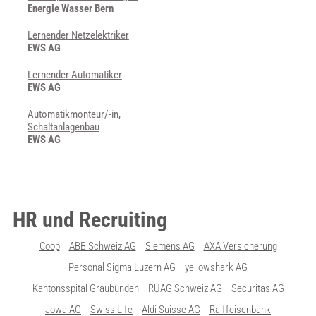
Energie Wasser Bern
Lernender Netzelektriker
EWS AG
Lernender Automatiker
EWS AG
Automatikmonteur/-in,
Schaltanlagenbau
EWS AG
HR und Recruiting
Coop
ABB Schweiz AG
Siemens AG
AXA Versicherung
Personal Sigma Luzern AG
yellowshark AG
Kantonsspital Graubünden
RUAG Schweiz AG
Securitas AG
Jowa AG
Swiss Life
Aldi Suisse AG
Raiffeisenbank