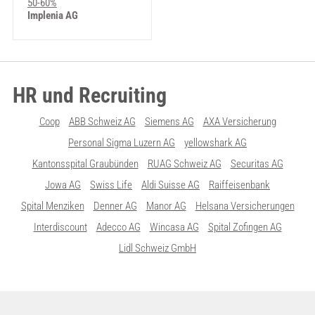
50-60%
Implenia AG
HR und Recruiting
Coop
ABB Schweiz AG
Siemens AG
AXA Versicherung
Personal Sigma Luzern AG
yellowshark AG
Kantonsspital Graubünden
RUAG Schweiz AG
Securitas AG
Jowa AG
Swiss Life
Aldi Suisse AG
Raiffeisenbank
Spital Menziken
Denner AG
Manor AG
Helsana Versicherungen
Interdiscount
Adecco AG
Wincasa AG
Spital Zofingen AG
Lidl Schweiz GmbH