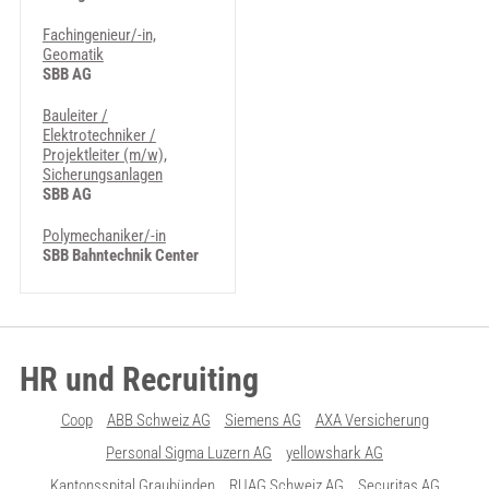
Fachingenieur/-in,
Geomatik
SBB AG
Bauleiter /
Elektrotechniker /
Projektleiter (m/w),
Sicherungsanlagen
SBB AG
Polymechaniker/-in
SBB Bahntechnik Center
HR und Recruiting
Coop
ABB Schweiz AG
Siemens AG
AXA Versicherung
Personal Sigma Luzern AG
yellowshark AG
Kantonsspital Graubünden
RUAG Schweiz AG
Securitas AG