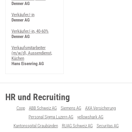
Denner AG
Verkäufer/-in
Denner AG
Verkäufer/-in, 40-60%
Denner AG
Verkaufsmitarbeiter
(m/w/d), Aussendienst,
Küchen
Hans Eisenring AG
HR und Recruiting
Coop
ABB Schweiz AG
Siemens AG
AXA Versicherung
Personal Sigma Luzern AG
yellowshark AG
Kantonsspital Graubünden
RUAG Schweiz AG
Securitas AG