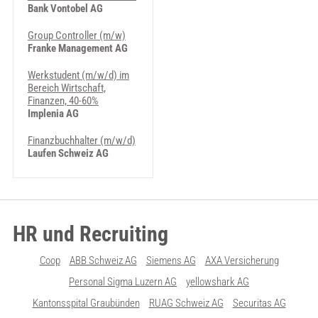
Bank Vontobel AG
Group Controller (m/w)
Franke Management AG
Werkstudent (m/w/d) im
Bereich Wirtschaft,
Finanzen, 40-60%
Implenia AG
Finanzbuchhalter (m/w/d)
Laufen Schweiz AG
HR und Recruiting
Coop
ABB Schweiz AG
Siemens AG
AXA Versicherung
Personal Sigma Luzern AG
yellowshark AG
Kantonsspital Graubünden
RUAG Schweiz AG
Securitas AG