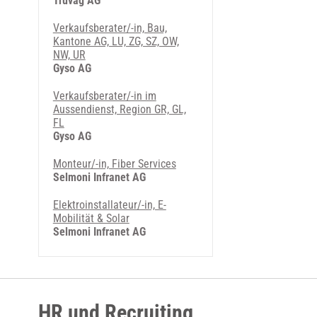
Truvag AG
Verkaufsberater/-in, Bau,
Kantone AG, LU, ZG, SZ, OW,
NW, UR
Gyso AG
Verkaufsberater/-in im
Aussendienst, Region GR, GL,
FL
Gyso AG
Monteur/-in, Fiber Services
Selmoni Infranet AG
Elektroinstallateur/-in, E-
Mobilität & Solar
Selmoni Infranet AG
HR und Recruiting