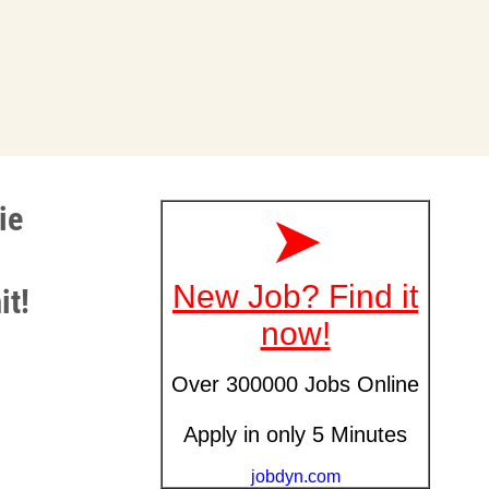
ie
it!