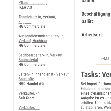
Datum:
Pflanzenabteilung
IKEA AG
Beschäftigung
Teamleiter/-in, Verkauf,
Salär:
Engadin
HG Commerciale
Arbeitsort:
Aussendienstmitarbeiter/-in,
Verkauf, Hochbau
HG Commerciale
Sachbearbeiter/-in, Verkauf,
Baumaterial
HG Commerciale
Tasks: Ve
Leiter/-in Innendienst - Verkauf,
Baustoffe
HGC Handel AG
Bei Import Parfume
Filialen sind in d
Verkäufer/-in
eines dynamischen
Salt Store
Aufgabe ist es, u
erfüllen. Unterstü
zu etablieren. Wer
Verkäufer/-in