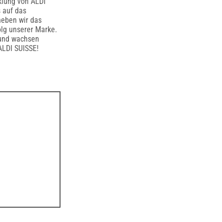
cklung von ALDI
s auf das
eben wir das
olg unserer Marke.
 und wachsen
ALDI SUISSE!