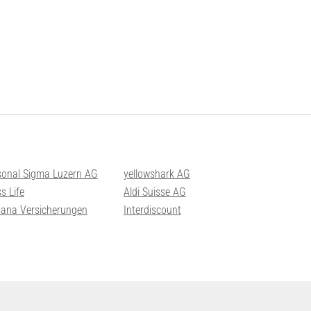
sonal Sigma Luzern AG
yellowshark AG
s Life
Aldi Suisse AG
sana Versicherungen
Interdiscount