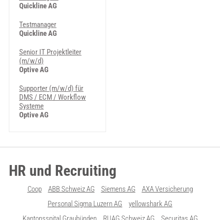
Quickline AG
Testmanager
Quickline AG
Senior IT Projektleiter
(m/w/d)
Optive AG
Supporter (m/w/d) für
DMS / ECM / Workflow
Systeme
Optive AG
HR und Recruiting
Coop
ABB Schweiz AG
Siemens AG
AXA Versicherung
Personal Sigma Luzern AG
yellowshark AG
Kantonsspital Graubünden
RUAG Schweiz AG
Securitas AG