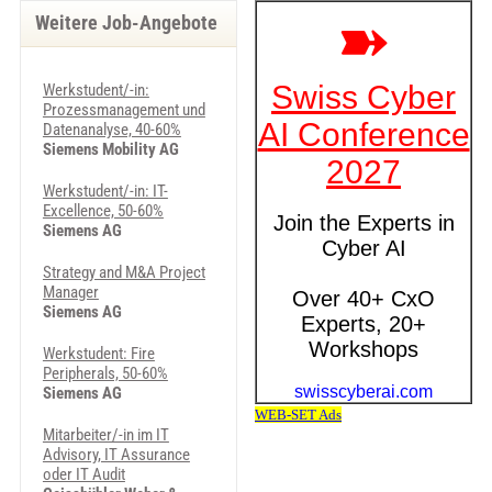
Weitere Job-Angebote
Werkstudent/-in:
Prozessmanagement und
Datenanalyse, 40-60%
Siemens Mobility AG
Werkstudent/-in: IT-
Excellence, 50-60%
Siemens AG
Strategy and M&A Project
Manager
Siemens AG
Werkstudent: Fire
Peripherals, 50-60%
Siemens AG
Mitarbeiter/-in im IT
Advisory, IT Assurance
oder IT Audit