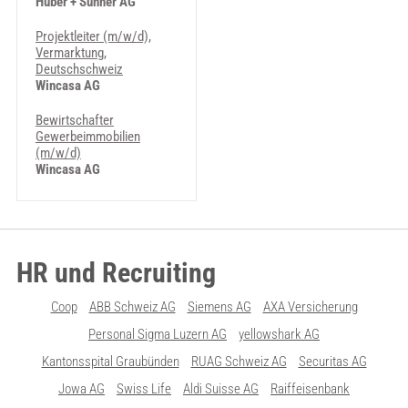
Huber + Suhner AG
Projektleiter (m/w/d),
Vermarktung,
Deutschschweiz
Wincasa AG
Bewirtschafter
Gewerbeimmobilien
(m/w/d)
Wincasa AG
HR und Recruiting
Coop
ABB Schweiz AG
Siemens AG
AXA Versicherung
Personal Sigma Luzern AG
yellowshark AG
Kantonsspital Graubünden
RUAG Schweiz AG
Securitas AG
Jowa AG
Swiss Life
Aldi Suisse AG
Raiffeisenbank