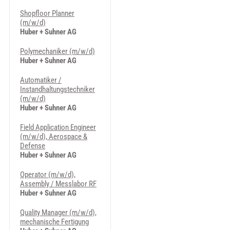
Shopfloor Planner
(m/w/d)
Huber + Suhner AG
Polymechaniker (m/w/d)
Huber + Suhner AG
Automatiker /
Instandhaltungstechniker
(m/w/d)
Huber + Suhner AG
Field Application Engineer
(m/w/d), Aerospace &
Defense
Huber + Suhner AG
Operator (m/w/d),
Assembly / Messlabor RF
Huber + Suhner AG
Quality Manager (m/w/d),
mechanische Fertigung