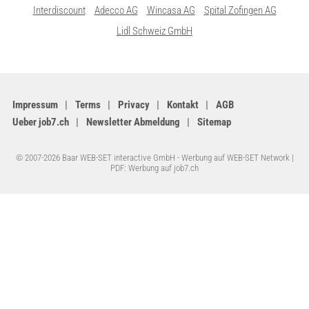
Interdiscount
Adecco AG
Wincasa AG
Spital Zofingen AG
Lidl Schweiz GmbH
Impressum
Terms
Privacy
Kontakt
AGB
Ueber job7.ch
Newsletter Abmeldung
Sitemap
© 2007-2026 Baar WEB-SET interactive GmbH -
Werbung auf WEB-SET Network
|
PDF: Werbung auf job7.ch