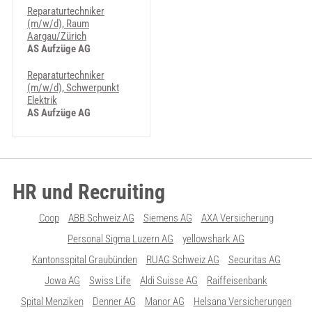
Reparaturtechniker
(m/w/d), Raum
Aargau/Zürich
AS Aufzüge AG
Reparaturtechniker
(m/w/d), Schwerpunkt
Elektrik
AS Aufzüge AG
HR und Recruiting
Coop
ABB Schweiz AG
Siemens AG
AXA Versicherung
Personal Sigma Luzern AG
yellowshark AG
Kantonsspital Graubünden
RUAG Schweiz AG
Securitas AG
Jowa AG
Swiss Life
Aldi Suisse AG
Raiffeisenbank
Spital Menziken
Denner AG
Manor AG
Helsana Versicherungen