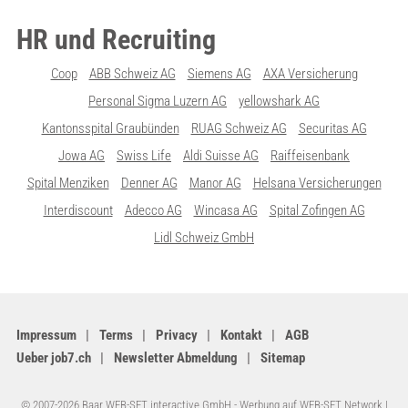
HR und Recruiting
Coop
ABB Schweiz AG
Siemens AG
AXA Versicherung
Personal Sigma Luzern AG
yellowshark AG
Kantonsspital Graubünden
RUAG Schweiz AG
Securitas AG
Jowa AG
Swiss Life
Aldi Suisse AG
Raiffeisenbank
Spital Menziken
Denner AG
Manor AG
Helsana Versicherungen
Interdiscount
Adecco AG
Wincasa AG
Spital Zofingen AG
Lidl Schweiz GmbH
Impressum
Terms
Privacy
Kontakt
AGB
Ueber job7.ch
Newsletter Abmeldung
Sitemap
© 2007-2026 Baar WEB-SET interactive GmbH -
Werbung auf WEB-SET Network
|