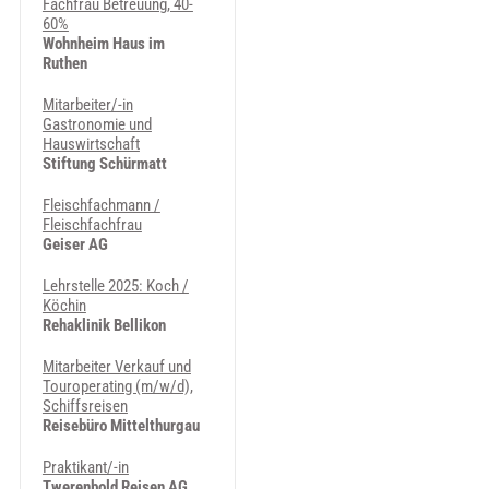
Fachfrau Betreuung, 40-
60%
Wohnheim Haus im
Ruthen
Mitarbeiter/-in
Gastronomie und
Hauswirtschaft
Stiftung Schürmatt
Fleischfachmann /
Fleischfachfrau
Geiser AG
Lehrstelle 2025: Koch /
Köchin
Rehaklinik Bellikon
Mitarbeiter Verkauf und
Touroperating (m/w/d),
Schiffsreisen
Reisebüro Mittelthurgau
Praktikant/-in
Twerenbold Reisen AG