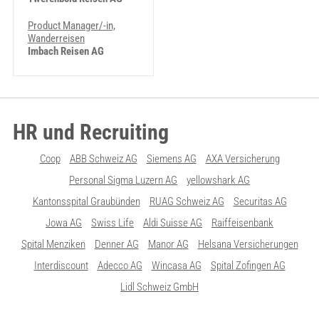
Product Manager/-in,
Wanderreisen
Imbach Reisen AG
HR und Recruiting
Coop
ABB Schweiz AG
Siemens AG
AXA Versicherung
Personal Sigma Luzern AG
yellowshark AG
Kantonsspital Graubünden
RUAG Schweiz AG
Securitas AG
Jowa AG
Swiss Life
Aldi Suisse AG
Raiffeisenbank
Spital Menziken
Denner AG
Manor AG
Helsana Versicherungen
Interdiscount
Adecco AG
Wincasa AG
Spital Zofingen AG
Lidl Schweiz GmbH