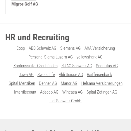
Migros Golf AG
HR und Recruiting
Coop
ABB Schweiz AG
Siemens AG
AXA Versicherung
Personal Sigma Luzern AG
yellowshark AG
Kantonsspital Graubünden
RUAG Schweiz AG
Securitas AG
Jowa AG
Swiss Life
Aldi Suisse AG
Raiffeisenbank
Spital Menziken
Denner AG
Manor AG
Helsana Versicherungen
Interdiscount
Adecco AG
Wincasa AG
Spital Zofingen AG
Lidl Schweiz GmbH