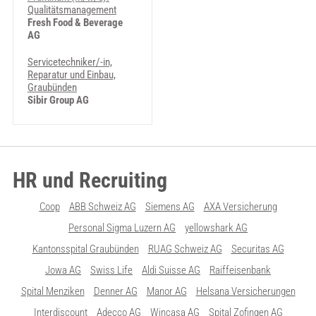
Qualitätsmanagement
Fresh Food & Beverage
AG
Servicetechniker/-in,
Reparatur und Einbau,
Graubünden
Sibir Group AG
HR und Recruiting
Coop
ABB Schweiz AG
Siemens AG
AXA Versicherung
Personal Sigma Luzern AG
yellowshark AG
Kantonsspital Graubünden
RUAG Schweiz AG
Securitas AG
Jowa AG
Swiss Life
Aldi Suisse AG
Raiffeisenbank
Spital Menziken
Denner AG
Manor AG
Helsana Versicherungen
Interdiscount
Adecco AG
Wincasa AG
Spital Zofingen AG