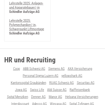
Lehrstelle 2025: Anlagen-
und Apparatebauer/-in
Schindler Aufzüge AG
Lehrstelle 2025:
Polymechaniker/-in,
Schwerpunkt Liftmontage
Schindler Aufzüge AG
HR und Recruiting
Coop
ABB Schweiz AG
Siemens AG
AXA Versicherung
Personal Sigma Luzern AG
yellowshark AG
Kantonsspital Graubünden
RUAG Schweiz AG
Securitas AG
Jowa AG
Swiss Life
Aldi Suisse AG
Raiffeisenbank
Spital Menziken
Denner AG
Manor AG
Helsana Versicherungen
Interdiscount
Adecco AG
Wincasa AG
Spital Zofingen AG