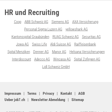
HR und Recruiting
Coop
ABB Schweiz AG
Siemens AG
AXA Versicherung
Personal Sigma Luzern AG
yellowshark AG
Kantonsspital Graubünden
RUAG Schweiz AG
Securitas AG
Jowa AG
Swiss Life
Aldi Suisse AG
Raiffeisenbank
Spital Menziken
Denner AG
Manor AG
Helsana Versicherungen
Interdiscount
Adecco AG
Wincasa AG
Spital Zofingen AG
Lidl Schweiz GmbH
Impressum
Terms
Privacy
Kontakt
AGB
Ueber job7.ch
Newsletter Abmeldung
Sitemap