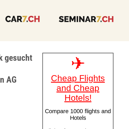
ik gesucht
un AG