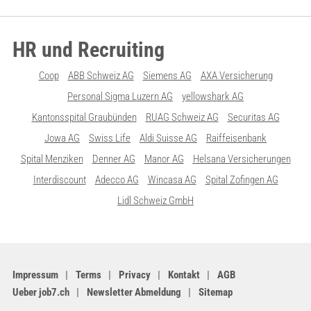
HR und Recruiting
Coop
ABB Schweiz AG
Siemens AG
AXA Versicherung
Personal Sigma Luzern AG
yellowshark AG
Kantonsspital Graubünden
RUAG Schweiz AG
Securitas AG
Jowa AG
Swiss Life
Aldi Suisse AG
Raiffeisenbank
Spital Menziken
Denner AG
Manor AG
Helsana Versicherungen
Interdiscount
Adecco AG
Wincasa AG
Spital Zofingen AG
Lidl Schweiz GmbH
Impressum
Terms
Privacy
Kontakt
AGB
Ueber job7.ch
Newsletter Abmeldung
Sitemap