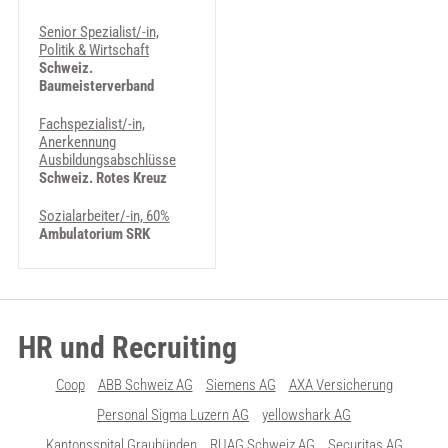
Senior Spezialist/-in,
Politik & Wirtschaft
Schweiz.
Baumeisterverband
Fachspezialist/-in,
Anerkennung
Ausbildungsabschlüsse
Schweiz. Rotes Kreuz
Sozialarbeiter/-in, 60%
Ambulatorium SRK
HR und Recruiting
Coop
ABB Schweiz AG
Siemens AG
AXA Versicherung
Personal Sigma Luzern AG
yellowshark AG
Kantonsspital Graubünden
RUAG Schweiz AG
Securitas AG